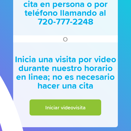
cita en persona o por
teléfono llamando al
720-777-2248
O
Inicia una visita por video
durante nuestro horario
en linea; no es necesario
hacer una cita
Iniciar videovisita