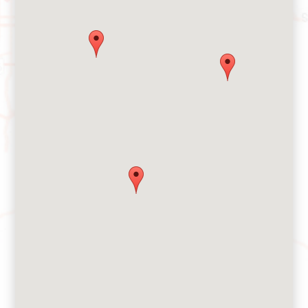
Clínicas temporales
Broomfield, CO
Clínicas emergentes en
Children's Hospital
todo Colorado
Colorado North Campus
Aurora, CO
Highlands Ranch, CO
The Children’s Hospital
Children's Hospital
Colorado Health Pavilion
Colorado South