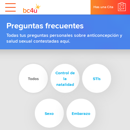
Has una Cita
Preguntas frecuentes
Todas tus preguntas personales sobre anticoncepción y
salud sexual contestadas aquí.
Control de
Todos
la
STIs
natalidad
Sexo
Embarazo